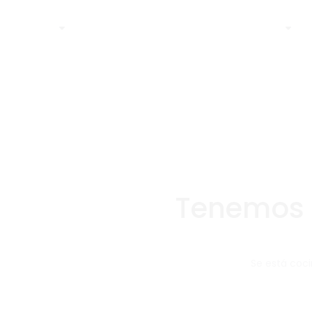
Home
Home
Shop
Shop
Blog
Blog
Contact
Contact
Tenemos 
Se está coci