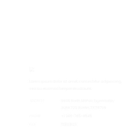
Lorem ipsum dolor sit amet, consectetur adipisicing,
sed do eiusmod tempor incididunt.
ADDRESS
9606 North MoPac Expressway
Suite 700 Austin, TX 78759
PHONE
+1 248-785-8545
FAX
123123123