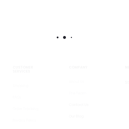
CUSTOMER
COMPANY
N
SERVICES
About Us
S
Shipping
The Team
FAQs
Contact Us
Order Tracking
Our Blog
Privacy Policy