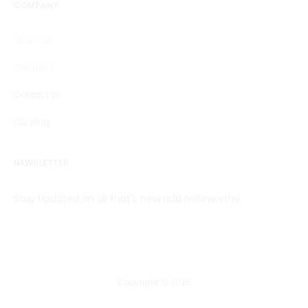
COMPANY
About Us
The Team
Contact Us
Our Blog
NEWSLETTER
Stay Updated on all that's new add noteworthy
Copyright © 2026