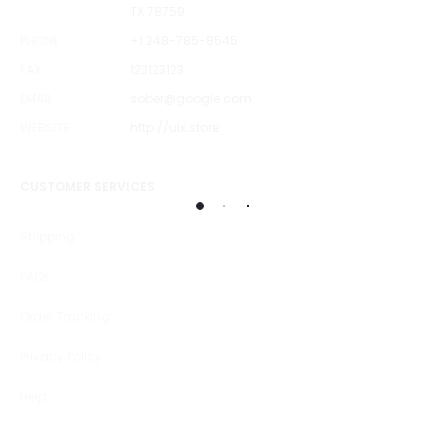
TX 78759
PHONE
+1 248-785-8545
FAX
123123123
EMAIL
sober@google.com
WEBSITE
http://uix.store
CUSTOMER SERVICES
Shipping
FAQs
Order Tracking
Privacy Policy
Help